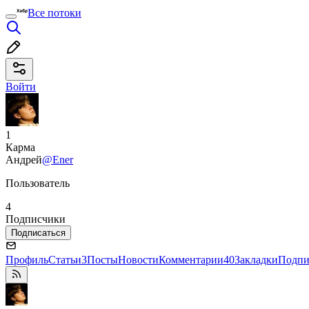
Все потоки
Войти
1
Карма
Андрей
@Ener
Пользователь
4
Подписчики
Подписаться
Профиль
Статьи
3
Посты
Новости
Комментарии
40
Закладки
Подпи