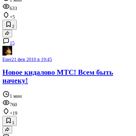
633
+5
2
15
Ener
21 фев 2010 в 19:45
Новое кидалово МТС! Всем быть
начеку!
1 мин
760
+19
1