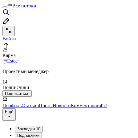
Все потоки
Войти
25
Карма
@Estee
Проектный менеджер
14
Подписчики
Подписаться
Профиль
Статьи
5
Посты
Новости
Комментарии
457
Ещё
Закладки
10
Подписчики