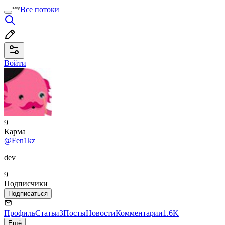
Все потоки
Войти
9
Карма
@Fen1kz
dev
9
Подписчики
Подписаться
Профиль
Статьи
3
Посты
Новости
Комментарии
1.6K
Ещё