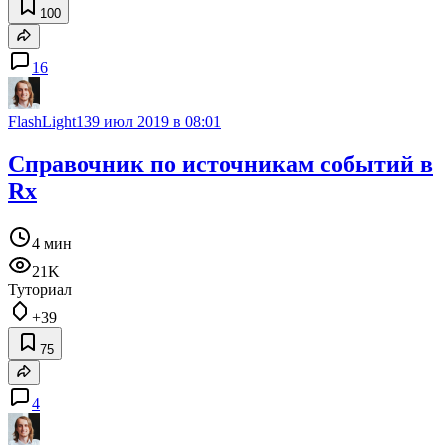
100
16
FlashLight13
9 июл 2019 в 08:01
Справочник по источникам событий в
Rx
4 мин
21K
Туториал
+39
75
4