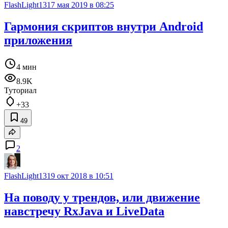
FlashLight13
17 мая 2019 в 08:25
Гармония скриптов внутри Android
приложения
4 мин
8.9K
Туториал
+33
49
2
FlashLight13
19 окт 2018 в 10:51
На поводу у трендов, или движение
навстречу RxJava и LiveData