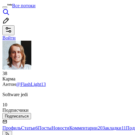
Все потоки
Войти
38
Карма
Антон
@FlashLight13
Software jedi
10
Подписчики
Подписаться
Профиль
Статьи
6
Посты
Новости
Комментарии
20
Закладки
11
Под