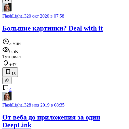
FlashLight13
20 окт 2020 в 07:58
Большие картинки? Deal with it
3 мин
6.5K
Туториал
+37
18
4
FlashLight13
28 ноя 2019 в 08:35
От веба до приложения за один
DeepLink