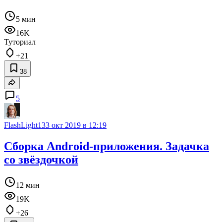
5 мин
16K
Туториал
+21
38
5
FlashLight13
3 окт 2019 в 12:19
Сборка Android-приложения. Задачка
со звёздочкой
12 мин
19K
+26