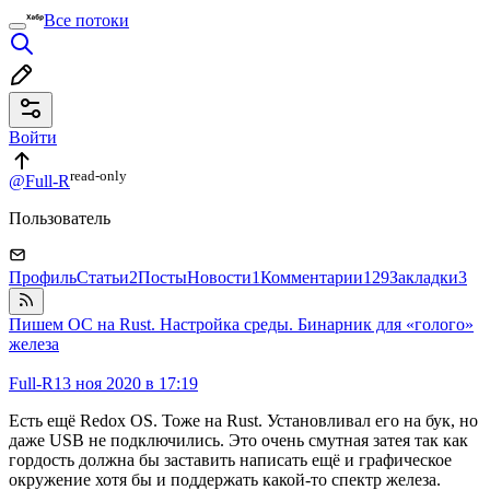
Все потоки
Войти
read⁠-⁠only
@Full-R
Пользователь
Профиль
Статьи
2
Посты
Новости
1
Комментарии
129
Закладки
3
Пишем ОС на Rust. Настройка среды. Бинарник для «голого»
железа
Full-R
13 ноя 2020 в 17:19
Есть ещё Redox OS. Тоже на Rust. Установливал его на бук, но
даже USB не подключились. Это очень смутная затея так как
гордость должна бы заставить написать ещё и графическое
окружение хотя бы и поддержать какой-то спектр железа.