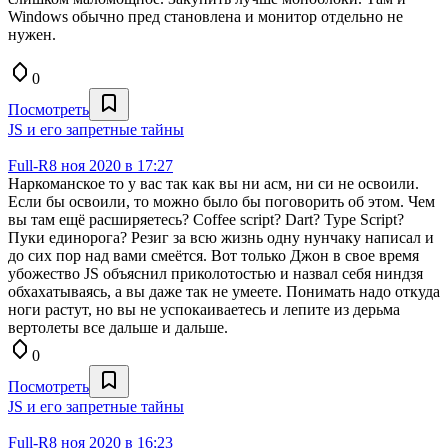
Windows обычно пред становлена и монитор отдельно не
нужен.
0
Посмотреть
JS и его запретные тайны
Full-R
8 ноя 2020 в 17:27
Наркоманское то у вас так как вы ни асм, ни си не освоили.
Если бы освоили, то можно было бы поговорить об этом. Чем
вы там ещё расширяетесь? Coffee script? Dart? Type Script?
Пуки единорога? Резиг за всю жизнь одну нунчаку написал и
до сих пор над вами смеётся. Вот только Джон в свое время
убожество JS объяснил приколотостью и назвал себя ниндзя
обхахатываясь, а вы даже так не умеете. Понимать надо откуда
ноги растут, но вы не успокаиваетесь и лепите из дерьма
вертолеты все дальше и дальше.
0
Посмотреть
JS и его запретные тайны
Full-R
8 ноя 2020 в 16:23