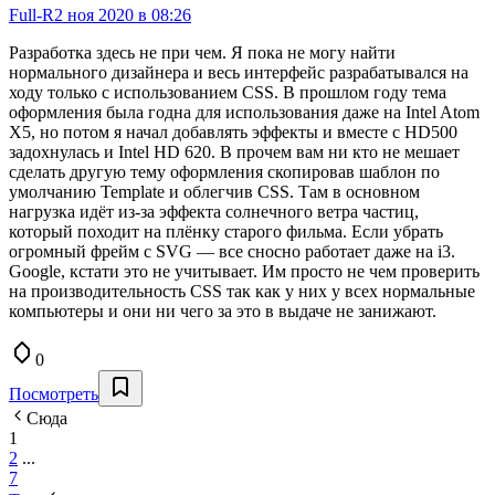
Full-R
2 ноя 2020 в 08:26
Разработка здесь не при чем. Я пока не могу найти
нормального дизайнера и весь интерфейс разрабатывался на
ходу только с использованием CSS. В прошлом году тема
оформления была годна для использования даже на Intel Atom
X5, но потом я начал добавлять эффекты и вместе с HD500
задохнулась и Intel HD 620. В прочем вам ни кто не мешает
сделать другую тему оформления скопировав шаблон по
умолчанию Template и облегчив CSS. Там в основном
нагрузка идёт из-за эффекта солнечного ветра частиц,
который походит на плёнку старого фильма. Если убрать
огромный фрейм с SVG — все сносно работает даже на i3.
Google, кстати это не учитывает. Им просто не чем проверить
на производительность CSS так как у них у всех нормальные
компьютеры и они ни чего за это в выдаче не занижают.
0
Посмотреть
Сюда
1
2
...
7