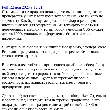
Full-R
2 ноя 2020 в 12:21
Я то может и не прав, но пока то, что вы написали даже не
проверяется(у них у всех компьютеры такие, что ни чего не
тормозит). Как будет время сделаю bootstrap и реализую
чистый шаблон для оформления. Интегрирую еще 50-100
переменных в шаблон и тогда любой умеющий CSS сможет
делать 100% уникальное оформление без дизайнера-
нахлебника.
Я их давно не люблю за их пиксельное дерьмо, а теперь View
Prot единицы реализуются гораздо интереснее без всяких
сеток и media-queries.
Еще есть идея отойти от привычного дизайна-хлебоеда(когда
не смыслящий в вёрстке человек рисует один и тот де макет
по 5 лет) и еще интегрировать в шаблоны дополнительные
классы и переменные. Будет в настройках шаблона
возможность настраивать градиенты, цвета, тени и с
предпросмотром.
Для этого будет сделан предпросмотр и color picker. Отдельно
я работаю над инструментом настройки градиентов, а это
подразумевает интеграцию и анимаций стилей в CSS(это
сейчас ни одна библиотека не умеет).