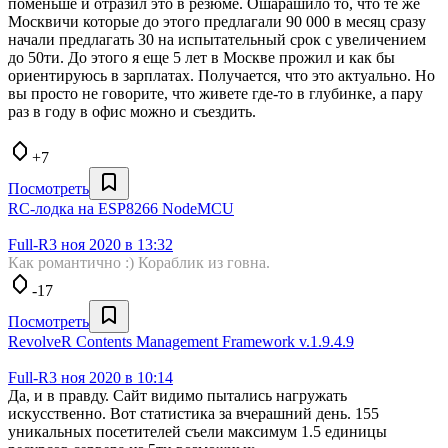
поменьше и отразил это в резюме. Ошарашило то, что те же
Москвичи которые до этого предлагали 90 000 в месяц сразу
начали предлагать 30 на испытательный срок с увеличением
до 50ти. До этого я еще 5 лет в Москве прожил и как бы
ориентируюсь в зарплатах. Получается, что это актуально. Но
вы просто не говорите, что живете где-то в глубинке, а пару
раз в году в офис можно и съездить.
+7
Посмотреть
RC-лодка на ESP8266 NodeMCU
Full-R
3 ноя 2020 в 13:32
Как романтично :) Кораблик из говна.
-17
Посмотреть
RevolveR Contents Management Framework v.1.9.4.9
Full-R
3 ноя 2020 в 10:14
Да, и в правду. Сайт видимо пытались нагружать
искусственно. Вот статистика за вчерашний день. 155
уникальных посетителей съели максимум 1.5 единицы