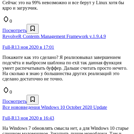
Сейчас это на 99% невозможно и все берут у Linux хотя бы
ядро и загрузчик.
0
Посмотреть
RevolveR Contents Management Framework v.1.9.4.9
Full-R
13 ноя 2020 в 17:01
Покажите как это сделано? Я реализовывал завершением
подсчёта и выбросом шаблона по exit так данная функция
умеет распечатывать буффер. Дальше считать просто нечего.
На сколько я знаю у большинства других реализаций это
сделано достаточно не точно.
0
Посмотреть
Все нововведения Windows 10 October 2020 Update
Full-R
13 ноя 2020 в 16:43
На Windows 7 обновлять смысла нет, а для Windows 10 старье
слишком маломощное. Закупить лучше моноблоки. Там и