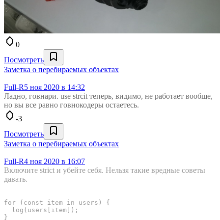
0
Посмотреть
Заметка о перебираемых объектах
Full-R
5 ноя 2020 в 14:32
Ладно, говнари. use strcit теперь, видимо, не работает вообще,
но вы все равно говнокодеры остаетесь.
-3
Посмотреть
Заметка о перебираемых объектах
Full-R
4 ноя 2020 в 16:07
Включите strict и убейте себя. Нельзя такие вредные советы
давать.
for (const item in users) {

  log(users[item]);
