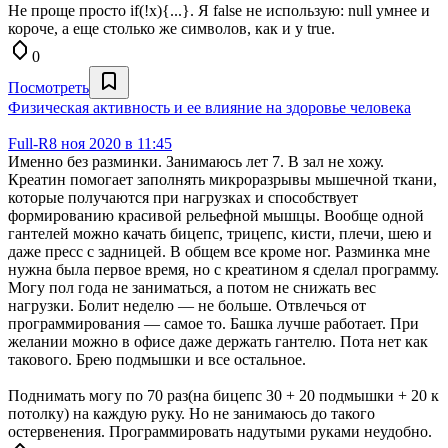
Не проще просто if(!x){...}. Я false не использую: null умнее и
короче, а еще столько же символов, как и у true.
0
Посмотреть
Физическая активность и ее влияние на здоровье человека
Full-R
8 ноя 2020 в 11:45
Именно без разминки. Занимаюсь лет 7. В зал не хожу.
Креатин помогает заполнять микроразрывы мышечной ткани,
которые получаются при нагрузках и способствует
формированию красивой рельефной мышцы. Вообще одной
гантелей можно качать бицепс, трицепс, кисти, плечи, шею и
даже пресс с задницей. В общем все кроме ног. Разминка мне
нужна была первое время, но с креатином я сделал программу.
Могу пол года не заниматься, а потом не снижать вес
нагрузки. Болит неделю — не больше. Отвлечься от
программирования — самое то. Башка лучше работает. При
желании можно в офисе даже держать гантелю. Пота нет как
такового. Брею подмышки и все остальное.
Поднимать могу по 70 раз(на бицепс 30 + 20 подмышки + 20 к
потолку) на каждую руку. Но не занимаюсь до такого
остервенения. Программировать надутыми руками неудобно.