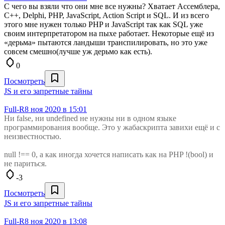
С чего вы взяли что они мне все нужны? Хватает Ассемблера,
C++, Delphi, PHP, JavaScript, Action Script и SQL. И из всего
этого мне нужен только PHP и JavaScript так как SQL уже
своим интерпретатором на пыхе работает. Некоторые ещё из
«дерьма» пытаются ландыши транспилировать, но это уже
совсем смешно(лучше уж дерьмо как есть).
0
Посмотреть
JS и его запретные тайны
Full-R
8 ноя 2020 в 15:01
Ни false, ни undefined не нужны ни в одном языке
программирования вообще. Это у жабаскрипта завихи ещё и с
неизвестностью.
null !== 0, а как иногда хочется написать как на PHP !(bool) и
не париться.
-3
Посмотреть
JS и его запретные тайны
Full-R
8 ноя 2020 в 13:08