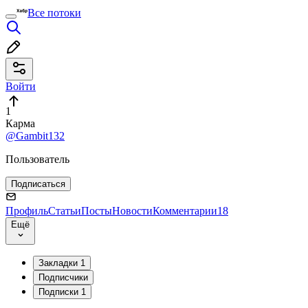
Все потоки
Войти
1
Карма
@Gambit132
Пользователь
Подписаться
Профиль
Статьи
Посты
Новости
Комментарии
18
Ещё
Закладки
1
Подписчики
Подписки
1