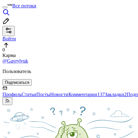
Все потоки
Войти
0
Карма
@Gavrylyuk
Пользователь
Подписаться
Профиль
Статьи
Посты
Новости
Комментарии
137
Закладки
2
Подп