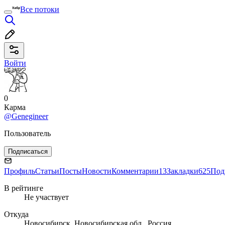
Все потоки
Войти
0
Карма
@Genegineer
Пользователь
Подписаться
Профиль
Статьи
Посты
Новости
Комментарии
13
Закладки
625
Под
В рейтинге
Не участвует
Откуда
Новосибирск, Новосибирская обл., Россия