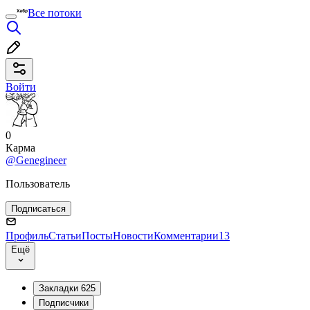
Все потоки
Войти
0
Карма
@Genegineer
Пользователь
Подписаться
Профиль
Статьи
Посты
Новости
Комментарии
13
Ещё
Закладки
625
Подписчики