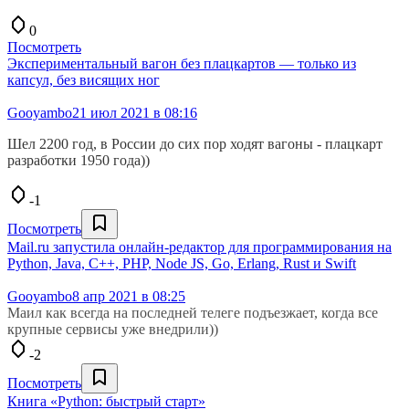
0
Посмотреть
Экспериментальный вагон без плацкартов — только из
капсул, без висящих ног
Gooyambo
21 июл 2021 в 08:16
Шел 2200 год, в России до сих пор ходят вагоны - плацкарт
разработки 1950 года))
-1
Посмотреть
Mail.ru запустила онлайн-редактор для программирования на
Python, Java, C++, PHP, Node JS, Go, Erlang, Rust и Swift
Gooyambo
8 апр 2021 в 08:25
Маил как всегда на последней телеге подъезжает, когда все
крупные сервисы уже внедрили))
-2
Посмотреть
Книга «Python: быстрый старт»