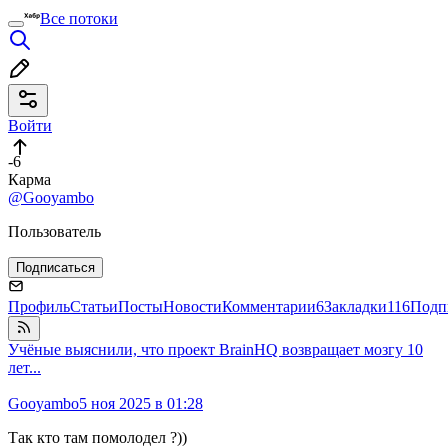
Все потоки
Войти
-6
Карма
@Gooyambo
Пользователь
Подписаться
Профиль
Статьи
Посты
Новости
Комментарии
6
Закладки
116
Подп
Учёные выяснили, что проект BrainHQ возвращает мозгу 10
лет...
Gooyambo
5 ноя 2025 в 01:28
Так кто там помолодел ?))