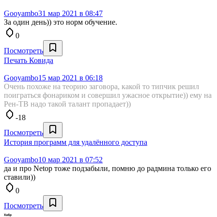
Gooyambo
31 мар 2021 в 08:47
За один день)) это норм обучение.
0
Посмотреть
Печать Ковида
Gooyambo
15 мар 2021 в 06:18
Очень похоже на теорию заговора, какой то типчик решил
поиграться фонариком и совершил ужасное открытие)) ему на
Рен-ТВ надо такой талант пропадает))
-18
Посмотреть
История программ для удалённого доступа
Gooyambo
10 мар 2021 в 07:52
да и про Netop тоже подзабыли, помню до радмина только его
ставили))
0
Посмотреть