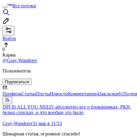
Все потоки
Войти
0
Карма
@Gray-Wanderer
Пользователь
Подписаться
Профиль
Статьи
Посты
Новости
Комментарии
4
Закладки
61
Подпи
DPI IS ALL YOU NEED: абсолютно все о блокировках, РКН,
белых списках, и что вообще это было
Gray-Wanderer
31 мар в 11:53
Шикарная статья, огромное спасибо!