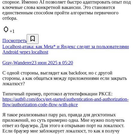
спорное. Именно AI позволяет быстро адаптировать опыт под
ключевые слова конкретной вакансии. Это становится
единственным способом пройти алгоритмы первичного
отбора.
+1
Посмотреть
Localhost-атака: как Meta* и Яндекс следят за пользователями
Android через localhost
Gray-Wanderer
23 июн 2025 в 05:20
С одной стороны, выглядит как backdoor, но с другой
стороны, а как общаться между приложениями если закрыть
локалхост?
Типичный пример, протокол аутентификации PKCE:
https://auth0.com/docs/get-started/authentication-and-authorization-
flow/authorization-code-flow-with-pkce
Я такое реализовывал пару раз, правда для десктопных
приложений, но суть примерно одна. Мне нужно получить
ответ из браузера. Для этого я открываю порт на локалхост.
Если браузер мне заблокирует локалхост, то как я получу