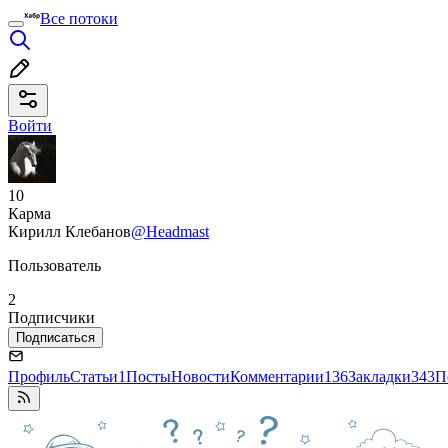
Все потоки
Войти
10
Карма
Кирилл Клебанов
@Headmast
Пользователь
2
Подписчики
Подписаться
Профиль
Статьи
1
Посты
Новости
Комментарии
136
Закладки
343
П