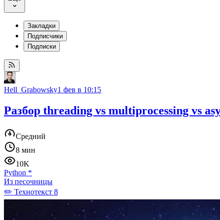
Закладки
Подписчики
Подписки
Hell_Grabowsky
1 фев в 10:15
Разбор threading vs multiprocessing vs as
Средний
8 мин
10K
Python
*
Из песочницы
✏️ Технотекст 8