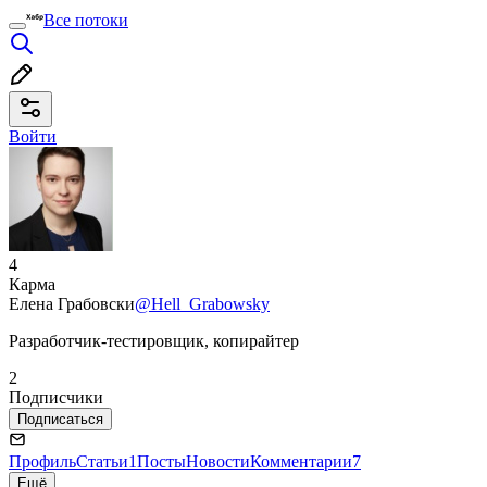
Все потоки
Войти
4
Карма
Елена Грабовски
@Hell_Grabowsky
Разработчик-тестировщик, копирайтер
2
Подписчики
Подписаться
Профиль
Статьи
1
Посты
Новости
Комментарии
7
Ещё