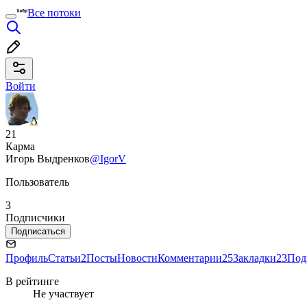
Все потоки
Войти
21
Карма
Игорь Выдренков
@IgorV
Пользователь
3
Подписчики
Подписаться
Профиль
Статьи
2
Посты
Новости
Комментарии
25
Закладки
23
Под
В рейтинге
Не участвует