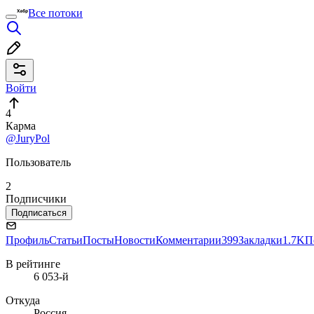
Все потоки
Войти
4
Карма
@JuryPol
Пользователь
2
Подписчики
Подписаться
Профиль
Статьи
Посты
Новости
Комментарии
399
Закладки
1.7K
П
В рейтинге
6 053-й
Откуда
Россия