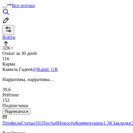
Все потоки
Войти
32K+
Охват за 30 дней
116
Карма
Камиль Гадеев
@Kamil_GR
Нарративы, нарративы…
39,6
Рейтинг
152
Подписчики
Подписаться
Профиль
Статьи
101
Посты
8
Новости
Комментарии
1.3K
Закладки