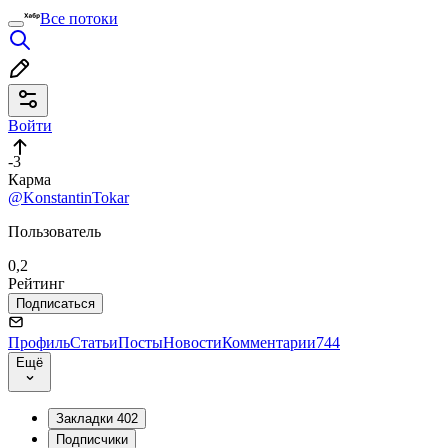
Все потоки
Войти
-3
Карма
@KonstantinTokar
Пользователь
0,2
Рейтинг
Подписаться
Профиль
Статьи
Посты
Новости
Комментарии
744
Ещё
Закладки
402
Подписчики