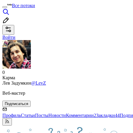
Все потоки
Войти
0
Карма
Лев Задумкин
@LevZ
Веб-мастер
Подписаться
Профиль
Статьи
Посты
Новости
Комментарии
2
Закладки
44
Подпи