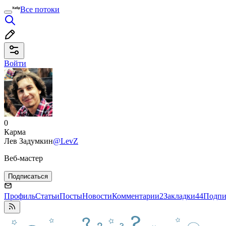
Все потоки
Войти
0
Карма
Лев Задумкин
@LevZ
Веб-мастер
Подписаться
Профиль
Статьи
Посты
Новости
Комментарии
2
Закладки
44
Подпи