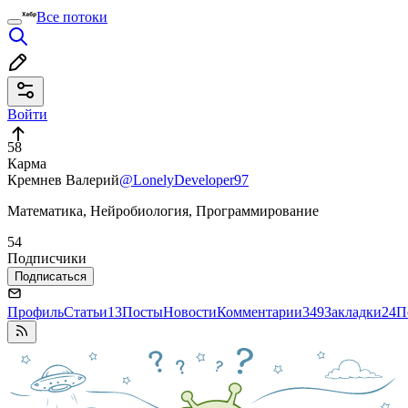
Все потоки
Войти
58
Карма
Кремнев Валерий
@LonelyDeveloper97
Математика, Нейробиология, Программирование
54
Подписчики
Подписаться
Профиль
Статьи
13
Посты
Новости
Комментарии
349
Закладки
24
П