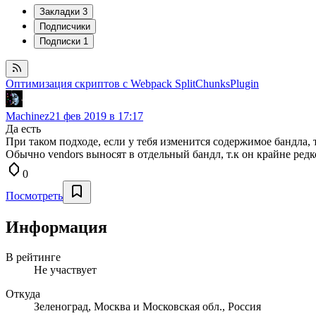
Закладки
3
Подписчики
Подписки
1
Оптимизация скриптов с Webpack SplitChunksPlugin
Machinez
21 фев 2019 в 17:17
Да есть
При таком подходе, если у тебя изменится содержимое бандла,
Обычно vendors выносят в отдельный бандл, т.к он крайне редк
0
Посмотреть
Информация
В рейтинге
Не участвует
Откуда
Зеленоград, Москва и Московская обл., Россия