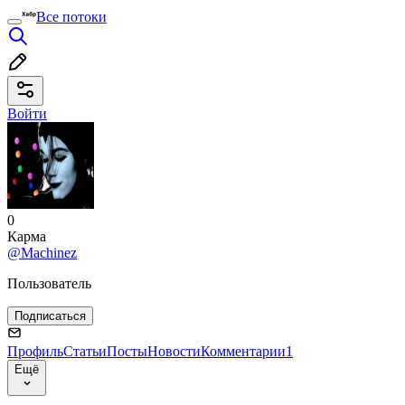
Все потоки
Войти
0
Карма
@Machinez
Пользователь
Подписаться
Профиль
Статьи
Посты
Новости
Комментарии
1
Ещё