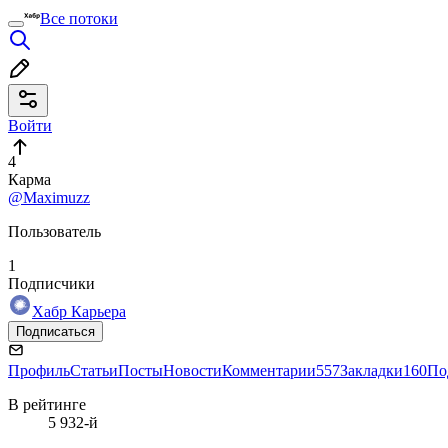
Все потоки
Войти
4
Карма
@Maximuzz
Пользователь
1
Подписчики
Хабр Карьера
Подписаться
Профиль
Статьи
Посты
Новости
Комментарии
557
Закладки
160
По
В рейтинге
5 932-й