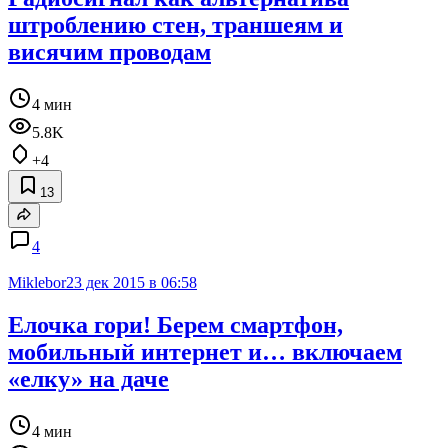
штроблению стен, траншеям и
висячим проводам
4 мин
5.8K
+4
13
4
Miklebor
23 дек 2015 в 06:58
Елочка гори! Берем смартфон,
мобильный интернет и… включаем
«елку» на даче
4 мин