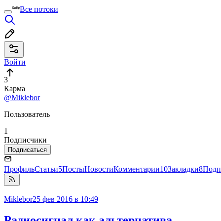
Все потоки
Войти
3
Карма
@Miklebor
Пользователь
1
Подписчики
Подписаться
Профиль
Статьи
5
Посты
Новости
Комментарии
10
Закладки
8
Подп
Miklebor
25 фев 2016 в 10:49
Радиосигнал как альтернатива