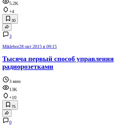
5.2K
+4
30
3
Miklebor
28 окт 2015 в 09:15
Тысяча первый способ управления
радиорозетками
3 мин
13K
+10
75
0