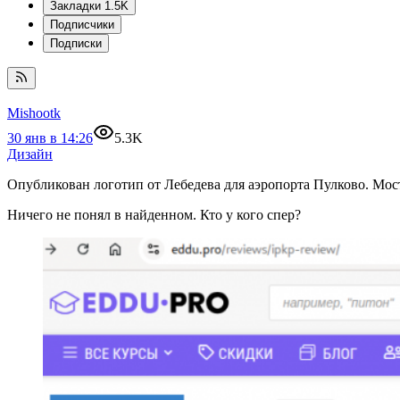
Закладки
1.5K
Подписчики
Подписки
Mishootk
30 янв в 14:26
5.3K
Дизайн
Опубликован логотип от Лебедева для аэропорта Пулково. Мост
Ничего не понял в найденном. Кто у кого спер?