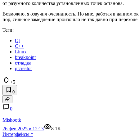
от разумного количества установленных точек останова.
Возможно, я озвучил очевидность. Но мне, работая в данном ок
пор, сильное замедление произошло не так давно при переходе с
Теги:
Qt
C++
Linux
breakpoint
отладка
qtcreator
+5
0
0
Mishootk
26 фев 2025 в 12:13
8.1K
Интерфейсы
*