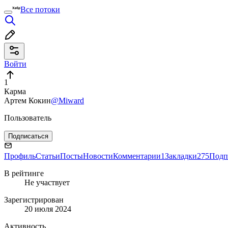
Все потоки
Войти
1
Карма
Артем Кокин
@Miward
Пользователь
Подписаться
Профиль
Статьи
Посты
Новости
Комментарии
1
Закладки
275
Подп
В рейтинге
Не участвует
Зарегистрирован
20 июля 2024
Активность