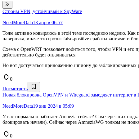
Строим VPN, устойчивый к SpyWare
NeedMoreData
13 апр в 06:57
Тоже активно ковыряюсь в этой теме последнюю неделю. Как п
наверняка, иначе это грозит false-positive срабатываниями и бл
Схема с OpenWRT позволяет добиться того, чтобы VPN и его п
действительно будет отваливаться.
Но вот достучаться приложению-шпиону до заблокированных ре
0
Посмотреть
Новая блокировка OpenVPN и Wireguard замедляет интернет в 
NeedMoreData
19 янв 2024 в 05:09
У вас нормально работает Amnezia сейчас? Сам через них по
блокировать начали). Сейчас через AmneziaWG толком не подкл
0