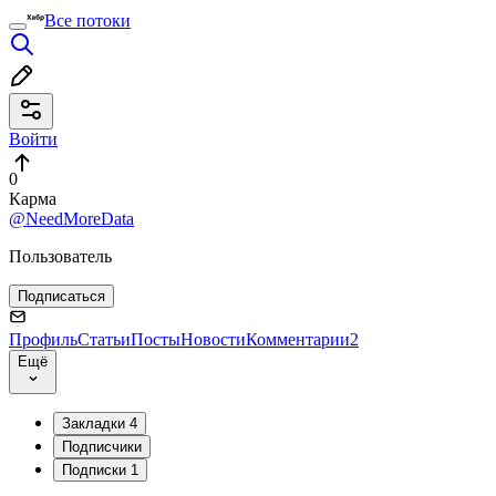
Все потоки
Войти
0
Карма
@NeedMoreData
Пользователь
Подписаться
Профиль
Статьи
Посты
Новости
Комментарии
2
Ещё
Закладки
4
Подписчики
Подписки
1