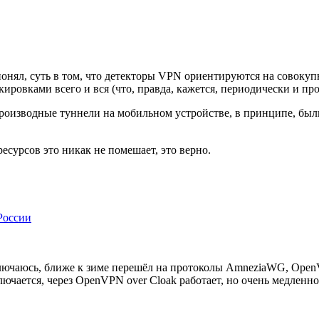
онял, суть в том, что детекторы VPN ориентируются на совоку
окировками всего и вся (что, правда, кажется, периодически и пр
роизводные туннели на мобильном устройстве, в принципе, были
сурсов это никак не помешает, это верно.
России
дключаюсь, ближе к зиме перешёл на протоколы AmneziaWG, Ope
ючается, через OpenVPN over Cloak работает, но очень медленно