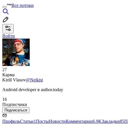
Все потоки
Войти
27
Карма
Kirill Vlasov
@Neikist
Android developer в author.today
16
Подписчики
Подписаться
Профиль
Статьи
1
Посты
Новости
Комментарии
6.9K
Закладки
85
П