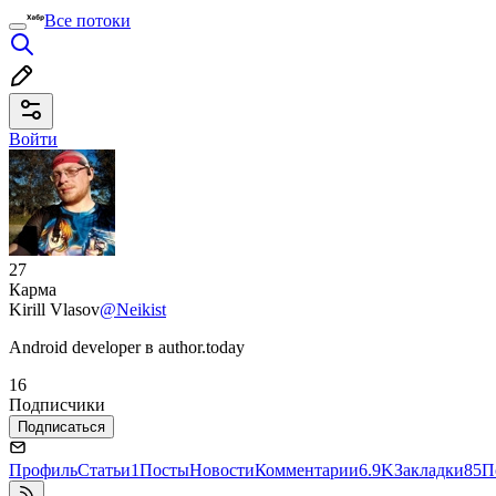
Все потоки
Войти
27
Карма
Kirill Vlasov
@Neikist
Android developer в author.today
16
Подписчики
Подписаться
Профиль
Статьи
1
Посты
Новости
Комментарии
6.9K
Закладки
85
П