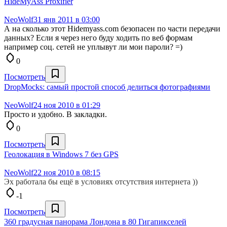
HideMyAss Proxifier
NeoWolf
31 янв 2011 в 03:00
А на сколько этот Hidemyass.com безопасен по части передачи
данных? Если я через него буду ходить по веб формам
например соц. сетей не уплывут ли мои пароли? =)
0
Посмотреть
DropMocks: самый простой способ делиться фотографиями
NeoWolf
24 ноя 2010 в 01:29
Просто и удобно. В закладки.
0
Посмотреть
Геолокация в Windows 7 без GPS
NeoWolf
22 ноя 2010 в 08:15
Эх работала бы ещё в условиях отсутствия интернета ))
-1
Посмотреть
360 градусная панорама Лондона в 80 Гигапикселей