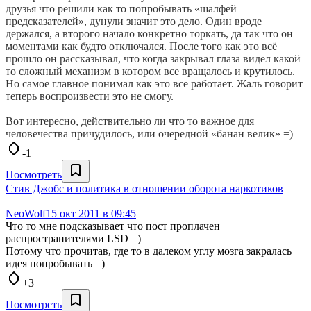
друзья что решили как то попробывать «шалфей
предсказателей», дунули значит это дело. Один вроде
держался, а второго начало конкретно торкать, да так что он
моментами как будто отключался. После того как это всё
прошло он рассказывал, что когда закрывал глаза видел какой
то сложный механизм в котором все вращалось и крутилось.
Но самое главное понимал как это все работает. Жаль говорит
теперь воспроизвести это не смогу.
Вот интересно, действительно ли что то важное для
человечества причудилось, или очередной «банан велик» =)
-1
Посмотреть
Стив Джобс и политика в отношении оборота наркотиков
NeoWolf
15 окт 2011 в 09:45
Что то мне подсказывает что пост проплачен
распространителями LSD =)
Потому что прочитав, где то в далеком углу мозга закралась
идея попробывать =)
+3
Посмотреть