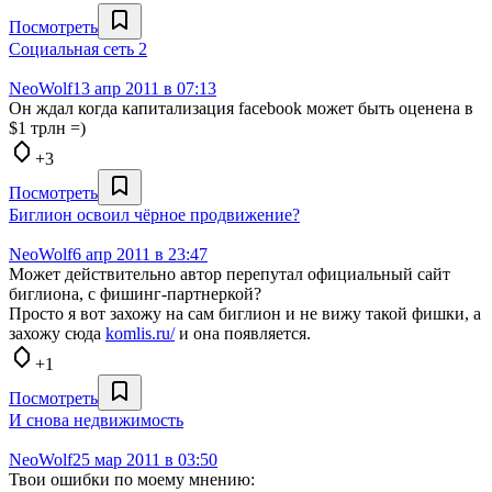
Посмотреть
Социальная сеть 2
NeoWolf
13 апр 2011 в 07:13
Он ждал когда капитализация facebook может быть оценена в
$1 трлн =)
+3
Посмотреть
Биглион освоил чёрное продвижение?
NeoWolf
6 апр 2011 в 23:47
Может действительно автор перепутал официальный сайт
биглиона, с фишинг-партнеркой?
Просто я вот захожу на сам биглион и не вижу такой фишки, а
захожу сюда
komlis.ru/
и она появляется.
+1
Посмотреть
И снова недвижимость
NeoWolf
25 мар 2011 в 03:50
Твои ошибки по моему мнению: