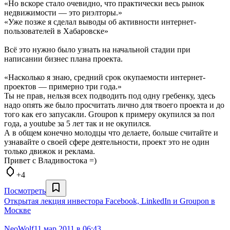
«Но вскоре стало очевидно, что практически весь рынок
недвижимости — это риэлторы.»
«Уже позже я сделал выводы об активности интернет-
пользователей в Хабаровске»
Всё это нужно было узнать на начальной стадии при
написании бизнес плана проекта.
«Насколько я знаю, средний срок окупаемости интернет-
проектов — примерно три года.»
Ты не прав, нельзя всех подводить под одну гребенку, здесь
надо опять же было просчитать лично для твоего проекта и до
того как его запусакли. Groupon к примеру окупился за пол
года, а youtube за 5 лет так и не окупился.
А в общем конечно молодцы что делаете, больше считайте и
узнавайте о своей сфере деятельности, проект это не один
только движок и реклама.
Привет с Владивостока =)
+4
Посмотреть
Открытая лекция инвестора Facebook, LinkedIn и Groupon в
Москве
NeoWolf
11 мар 2011 в 06:43