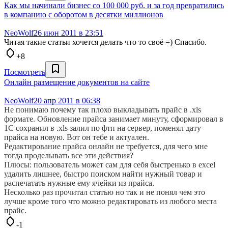
Как мы начинали бизнес со 100 000 руб. и за год превратились
в компанию с оборотом в десятки миллионов
NeoWolf
26 июн 2011 в 23:51
Читая такие статьи хочется делать что то своё =) Спасибо.
+8
Посмотреть
Онлайн размещение документов на сайте
NeoWolf
20 апр 2011 в 06:38
Не понимаю почему так плохо выкладывать прайс в .xls
формате. Обновление прайса занимает минуту, сформировал в
1С сохранил в .xls залил по фтп на сервер, поменял дату
прайса на новую. Вот он тебе и актуален.
Редактирование прайса онлайн не требуется, для чего мне
тогда проделывать все эти действия?
Плюсы: пользователь может сам для себя быстренько в excel
удалить лишнее, быстро поиском найти нужный товар и
распечатать нужные ему ячейки из прайса.
Несколько раз прочитал статью но так и не понял чем это
лучше кроме того что можно редактировать из любого места
прайс.
-1