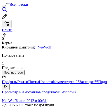
Все потоки
Войти
0
Карма
Кирьянов Дмитрий
@NeoWolf
Пользователь
1
Подписчики
Подписаться
Профиль
Статьи
Посты
Новости
Комментарии
25
Закладки
55
Подп
Просмотр RAW-файлов средствами Windows
NeoWolf
6 июл 2012 в 00:31
До EOS 600D тоже не дотянули…