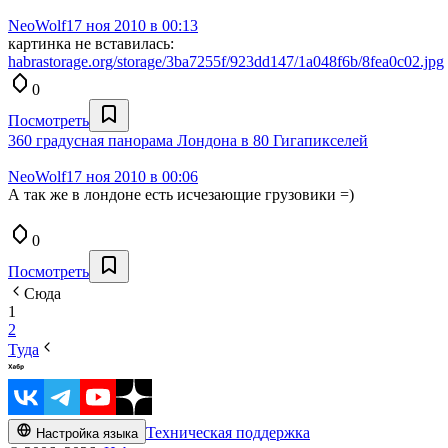
NeoWolf
17 ноя 2010 в 00:13
картинка не вставилась:
habrastorage.org/storage/3ba7255f/923dd147/1a048f6b/8fea0c02.jpg
0
Посмотреть
360 градусная панорама Лондона в 80 Гигапикселей
NeoWolf
17 ноя 2010 в 00:06
А так же в лондоне есть исчезающие грузовики =)
0
Посмотреть
Сюда
1
2
Туда
Техническая поддержка
Настройка языка