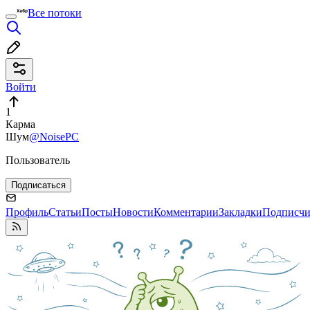
Все потоки
Войти
1
Карма
Шум
@NoisePC
Пользователь
Подписаться
Профиль
Статьи
Посты
Новости
Комментарии
Закладки
Подписч