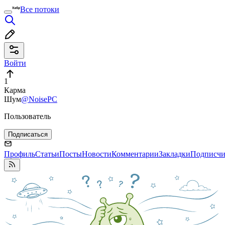
Все потоки
Войти
1
Карма
Шум
@NoisePC
Пользователь
Подписаться
Профиль
Статьи
Посты
Новости
Комментарии
Закладки
Подписч