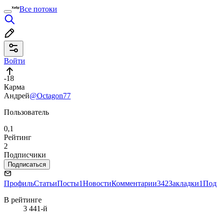
Все потоки
Войти
-18
Карма
Андрей
@Octagon77
Пользователь
0,1
Рейтинг
2
Подписчики
Подписаться
Профиль
Статьи
Посты
1
Новости
Комментарии
342
Закладки
1
Под
В рейтинге
3 441-й