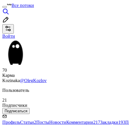
Все потоки
Войти
70
Карма
Kozinaka
@OlegKozlov
Пользователь
21
Подписчики
Подписаться
Профиль
Статьи
2
Посты
Новости
Комментарии
217
Закладки
193
П