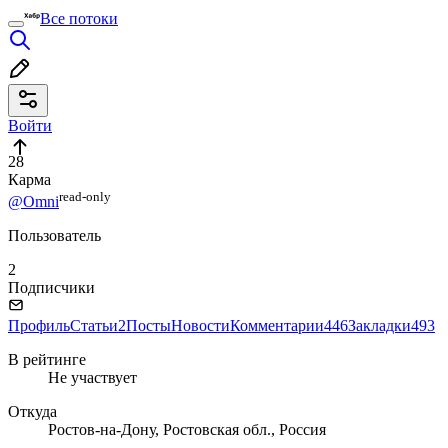
Все потоки
Войти
28
Карма
read⁠-⁠only
@Omni
Пользователь
2
Подписчики
Профиль
Статьи
2
Посты
Новости
Комментарии
446
Закладки
493
В рейтинге
Не участвует
Откуда
Ростов-на-Дону, Ростовская обл., Россия