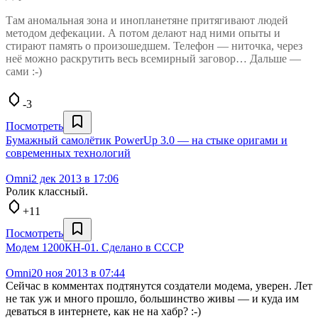
Там аномальная зона и инопланетяне притягивают людей
методом дефекации. А потом делают над ними опыты и
стирают память о произошедшем. Телефон — ниточка, через
неё можно раскрутить весь всемирный заговор… Дальше —
сами :-)
-3
Посмотреть
Бумажный самолётик PowerUp 3.0 — на стыке оригами и
современных технологий
Omni
2 дек 2013 в 17:06
Ролик классный.
+11
Посмотреть
Модем 1200КН-01. Сделано в СССР
Omni
20 ноя 2013 в 07:44
Сейчас в комментах подтянутся создатели модема, уверен. Лет
не так уж и много прошло, большинство живы — и куда им
деваться в интернете, как не на хабр? :-)