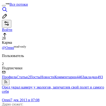
Все потоки
Войти
28
Карма
read⁠-⁠only
@Omni
Пользователь
2
Подписчики
Профиль
Статьи
2
Посты
Новости
Комментарии
446
Закладки
493
Орел украл камеру у экологов, запечатлев свой полет и самого
себя
Omni
7 дек 2013 в 07:08
Дарю сюжет: