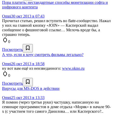
Пора платить: нестандартные способы монетизации софта и
цифрового контента
Omni
30 окт 2013 в 07:43
Прочитал статью, решил вступить во flattr-сообщество. Нажал
у них на главной кнопку «JOIN» — Касперский выдал
сообщение о фишинговой ссылке… Мелочь вроде бы, а
страшно теперь.
0
Посмотреть
А что, если я хочу смотреть фильмы легально?
Omni
26 окт 2013 в 18:58
ну вот вам ещё из неизведанного:
www.okno.ru
0
Посмотреть
Вирусы для MS-DOS в действии
Omni
25 окт 2013 в 13:33
Я помню (через третьи руки) частушку, написанную на
семинаре программистов в доме отдыха «Моряк» в начале 90-
х (с участием того самого Данилова… или Касперского?..