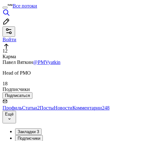
Все потоки
Войти
12
Карма
Павел Вяткин
@PMVyatkin
Head of PMO
18
Подписчики
Подписаться
Профиль
Статьи
2
Посты
Новости
Комментарии
248
Ещё
Закладки
3
Подписчики