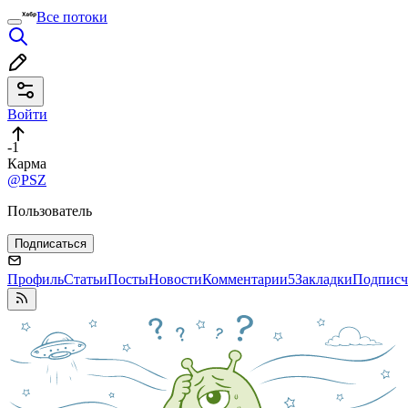
Все потоки
Войти
-1
Карма
@PSZ
Пользователь
Подписаться
Профиль
Статьи
Посты
Новости
Комментарии
5
Закладки
Подписч