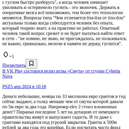
с гуглом быстро разберусь", а когда человек начинает
увиливать и остервенело гуглить - это звоночек. Держать в
оперативке мозга всё невозможно, тем более что технологии
меняются. Вопросы типа "Чем отличается бла-бла от бло-бло"
актуальны только когда собеседуется человек без опыта,
который теорию знает, а на практике не работал. Опытный
человек такой вопрос срежет и не будет пытаться найти ответ
в сети - "не помню, не знаю, не пригождалось, не пользовался,
не важно, тривиально, мелочи в памяти не держу, гуглится".
+1
Посмотреть
В VK Play состоялся релиз игры «Смута» от студии Cyberia
Nova
PSZ
5 апр 2024 в 10:18
Деньги небольшие, немцы по 33 миллиона евро грантов в год
сейчас выдают, а толку меньше чем от смуты которой давали
по 5м евро за два года. Например elex 2 стоил вложенных
денег? Пираньи последние 5 лет на дотациях от немецкого
правительства живут и выпускают гадость. И то даже с
грантами находятся под угрозой закрытия. Гранты в 500м
рублей за два года это копейки. Если посчитать чисто фонд