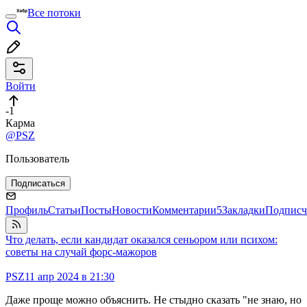
Все потоки
Войти
-1
Карма
@PSZ
Пользователь
Подписаться
Профиль
Статьи
Посты
Новости
Комментарии
5
Закладки
Подписч
Что делать, если кандидат оказался сеньором или психом:
советы на случай форс-мажоров
PSZ
11 апр 2024 в 21:30
Даже проще можно объяснить. Не стыдно сказать "не знаю, но