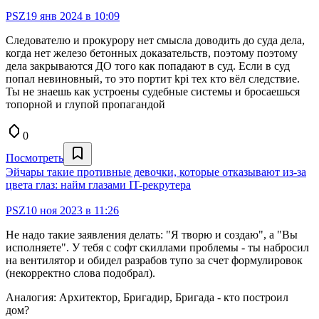
PSZ
19 янв 2024 в 10:09
Следователю и прокурору нет смысла доводить до суда дела,
когда нет железо бетонных доказательств, поэтому поэтому
дела закрываются ДО того как попадают в суд. Если в суд
попал невиновный, то это портит kpi тех кто вёл следствие.
Ты не знаешь как устроены судебные системы и бросаешься
топорной и глупой пропагандой
0
Посмотреть
Эйчары такие противные девочки, которые отказывают из-за
цвета глаз: найм глазами IT-рекрутера
PSZ
10 ноя 2023 в 11:26
Не надо такие заявления делать: "Я творю и создаю", а "Вы
исполняете". У тебя с софт скиллами проблемы - ты набросил
на вентилятор и обидел разрабов тупо за счет формулировок
(некорректно слова подобрал).
Аналогия: Архитектор, Бригадир, Бригада - кто построил
дом?