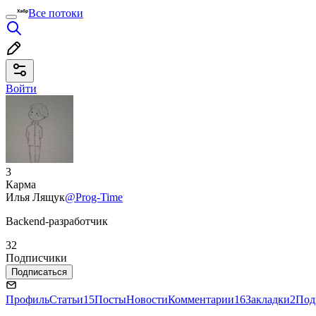
Все потоки
Войти
3
Карма
Илья Лящук
@Prog-Time
Backend-разработчик
32
Подписчики
Подписаться
Профиль
Статьи
15
Посты
Новости
Комментарии
16
Закладки
2
Под