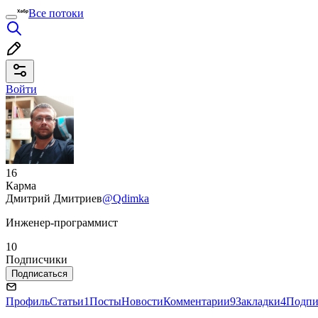
Все потоки
Войти
16
Карма
Дмитрий Дмитриев
@Qdimka
Инженер-программист
10
Подписчики
Подписаться
Профиль
Статьи
1
Посты
Новости
Комментарии
9
Закладки
4
Подпи