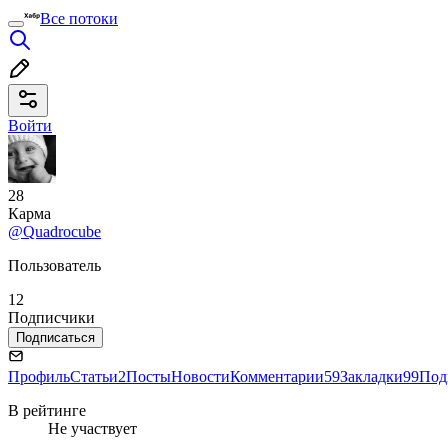
Все потоки
Войти
28
Карма
@Quadrocube
Пользователь
12
Подписчики
Подписаться
Профиль
Статьи
2
Посты
Новости
Комментарии
59
Закладки
99
Под
В рейтинге
Не участвует