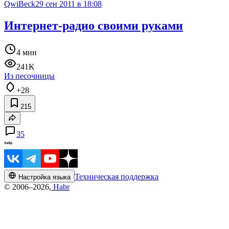
QwiBeck
29 сен 2011 в 18:08
Интернет-радио своими руками
4 мин
241K
Из песочницы
+28
215
35
Техническая поддержка
Настройка языка
© 2006–2026,
Habr