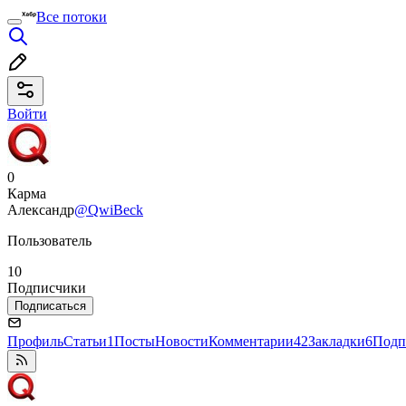
Все потоки
Войти
0
Карма
Александр
@QwiBeck
Пользователь
10
Подписчики
Подписаться
Профиль
Статьи
1
Посты
Новости
Комментарии
42
Закладки
6
Подп