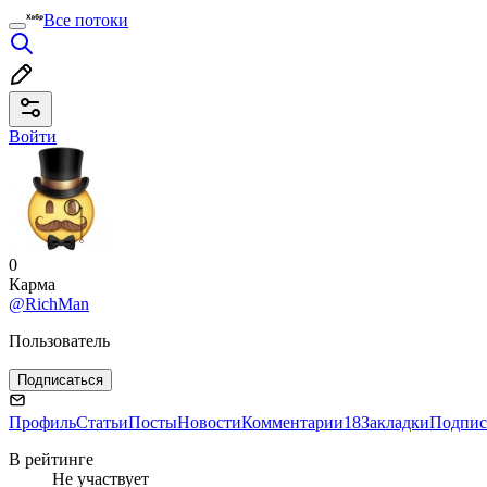
Все потоки
Войти
0
Карма
@RichMan
Пользователь
Подписаться
Профиль
Статьи
Посты
Новости
Комментарии
18
Закладки
Подпис
В рейтинге
Не участвует