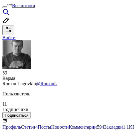
Все потоки
Войти
59
Карма
Roman Lugovkin
@RomanL
Пользователь
11
Подписчики
Подписаться
Профиль
Статьи
4
Посты
Новости
Комментарии
594
Закладки
1.1K