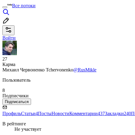
Все потоки
Войти
27
Карма
Михаил Червоненко Tchervonenko
@RusMikle
Пользователь
8
Подписчики
Подписаться
Профиль
Статьи
4
Посты
Новости
Комментарии
437
Закладки
240
П
В рейтинге
Не участвует