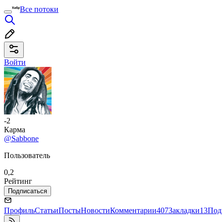
Все потоки
Войти
-2
Карма
@Sabbone
Пользователь
0,2
Рейтинг
Подписаться
Профиль
Статьи
Посты
Новости
Комментарии
407
Закладки
13
Под