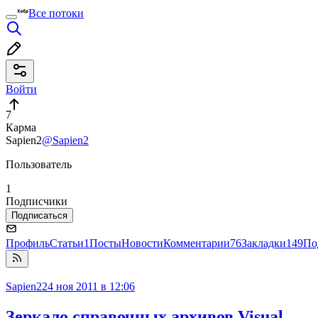
Все потоки
Войти
7
Карма
Sapien2
@Sapien2
Пользователь
1
Подписчики
Подписаться
Профиль
Статьи
1
Посты
Новости
Комментарии
76
Закладки
149
По
Sapien2
24 ноя 2011 в 12:06
Зеркало справочных архивов Visual