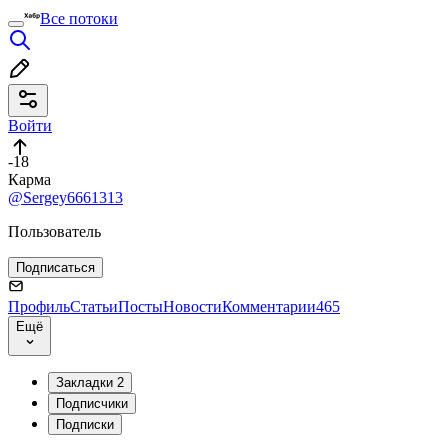
Все потоки
Войти
-18
Карма
@Sergey6661313
Пользователь
Подписаться
Профиль
Статьи
Посты
Новости
Комментарии
465
Ещё
Закладки
2
Подписчики
Подписки