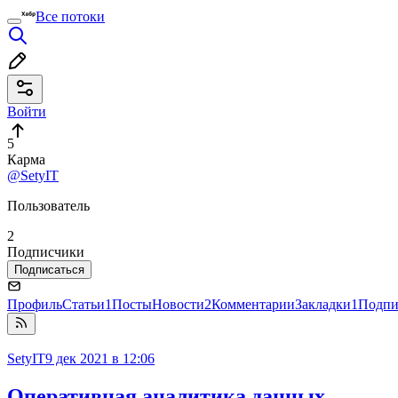
Все потоки
Войти
5
Карма
@SetyIT
Пользователь
2
Подписчики
Подписаться
Профиль
Статьи
1
Посты
Новости
2
Комментарии
Закладки
1
Подпи
SetyIT
9 дек 2021 в 12:06
Оперативная аналитика данных